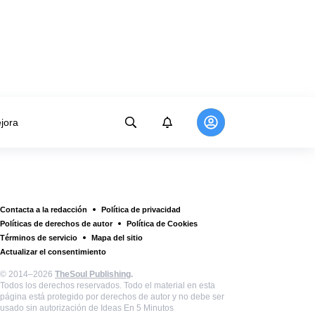
jora
Contacta a la redacción
Política de privacidad
Políticas de derechos de autor
Política de Cookies
Términos de servicio
Mapa del sitio
Actualizar el consentimiento
© 2014–2026
TheSoul Publishing
.
Todos los derechos reservados. Todo el material en esta
página está protegido por derechos de autor y no debe ser
usado sin autorización de Ideas En 5 Minutos