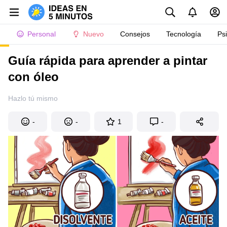
Personal
Nuevo
Consejos
Tecnología
Ps
Guía rápida para aprender a pintar
con óleo
Hazlo tú mismo
-
-
1
-