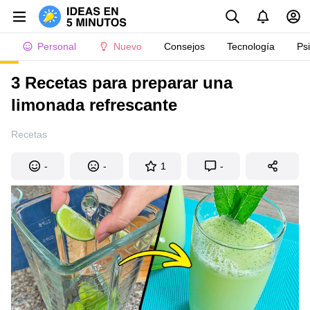
Personal
Nuevo
Consejos
Tecnología
Ps
3 Recetas para preparar una
limonada refrescante
Recetas
-
-
1
-