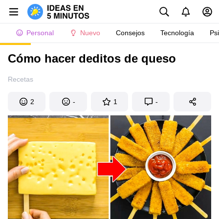
Personal
Nuevo
Consejos
Tecnología
Ps
Cómo hacer deditos de queso
Recetas
2
-
1
-