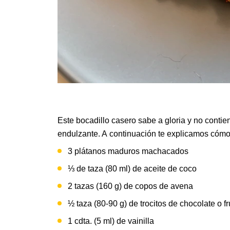
Este bocadillo casero sabe a gloria y no contie
endulzante. A continuación te explicamos cómo
3 plátanos maduros machacados
⅓ de taza (80 ml) de aceite de coco
2 tazas (160 g) de copos de avena
½ taza (80-90 g) de trocitos de chocolate o f
1 cdta. (5 ml) de vainilla