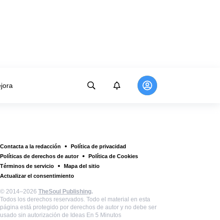
jora
Contacta a la redacción
Política de privacidad
Políticas de derechos de autor
Política de Cookies
Términos de servicio
Mapa del sitio
Actualizar el consentimiento
© 2014–2026
TheSoul Publishing
.
Todos los derechos reservados. Todo el material en esta
página está protegido por derechos de autor y no debe ser
usado sin autorización de Ideas En 5 Minutos