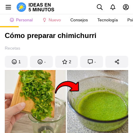
Personal
Nuevo
Consejos
Tecnología
Ps
Cómo preparar chimichurri
Recetas
1
-
2
-