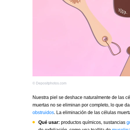
©
Depositphotos.com
Nuestra piel se deshace naturalmente de las cé
muertas no se eliminan por completo, lo que d
obstruidos
. La eliminación de las células muer
Qué usar:
productos químicos, sustancias
g
de exfoliación, como una toallita de
muselin