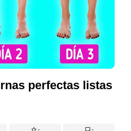
nas perfectas listas
-
-