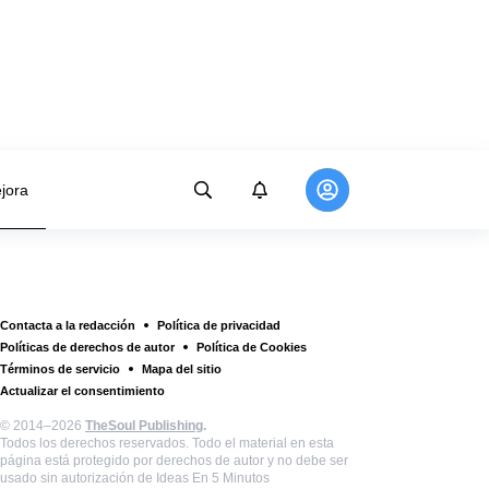
jora
Contacta a la redacción
Política de privacidad
Políticas de derechos de autor
Política de Cookies
Términos de servicio
Mapa del sitio
Actualizar el consentimiento
© 2014–2026
TheSoul Publishing
.
Todos los derechos reservados. Todo el material en esta
página está protegido por derechos de autor y no debe ser
usado sin autorización de Ideas En 5 Minutos