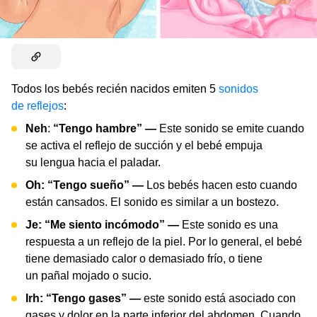
Todos los bebés recién nacidos emiten 5
sonidos
de reflejos
:
Neh
:
“Tengo hambre” —
Este sonido se emite cuando
se activa el reflejo de succión y el bebé empuja
su lengua hacia el paladar.
Oh: “Tengo sueño” —
Los bebés hacen esto cuando
están cansados. El sonido es similar a un bostezo.
Je: “Me siento incómodo” —
Este sonido es una
respuesta a un reflejo de la piel. Por lo general, el bebé
tiene demasiado calor o demasiado frío, o tiene
un pañal mojado o sucio.
Irh: “Tengo gases” —
este sonido está asociado con
gases y dolor en la parte inferior del abdomen. Cuando