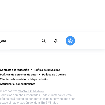
jora
Contacta a la redacción
Política de privacidad
Políticas de derechos de autor
Política de Cookies
Términos de servicio
Mapa del sitio
Actualizar el consentimiento
© 2014–2026
TheSoul Publishing
.
Todos los derechos reservados. Todo el material en esta
página está protegido por derechos de autor y no debe ser
usado sin autorización de Ideas En 5 Minutos