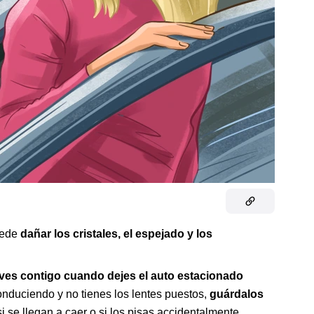
uede
dañar los cristales, el espejado y los
eves contigo cuando dejes el auto estacionado
onduciendo y no tienes los lentes puestos,
guárdalos
i se llegan a caer o si los pisas accidentalmente.