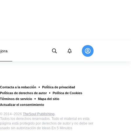
jora
Contacta a la redacción
Política de privacidad
Políticas de derechos de autor
Política de Cookies
Términos de servicio
Mapa del sitio
Actualizar el consentimiento
© 2014–2026
TheSoul Publishing
.
Todos los derechos reservados. Todo el material en esta
página está protegido por derechos de autor y no debe ser
usado sin autorización de Ideas En 5 Minutos