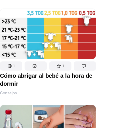
1
-
1
-
Cómo abrigar al bebé a la hora de
dormir
Consejos