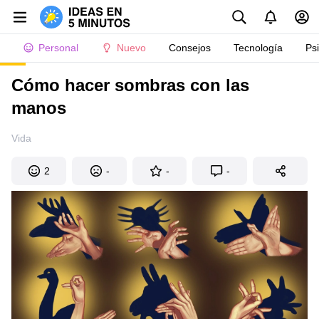
Personal
Nuevo
Consejos
Tecnología
Ps
Cómo hacer sombras con las
manos
Vida
2
-
-
-