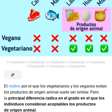
©
Emojipedia
,
©
Emojipedia
,
©
Emojipedia
,
©
Emojipedia
,
©
Emojipedia
,
©
Emojipedia
,
©
Emojipedia
,
©
Emojipedia
El
motivo
por el que los vegetarianos y los veganos evitan
los productos de origen animal suele ser similar. Pero
la
principal diferencia radica en el grado en el que los
individuos consideran aceptables los productos
de origen animal
.