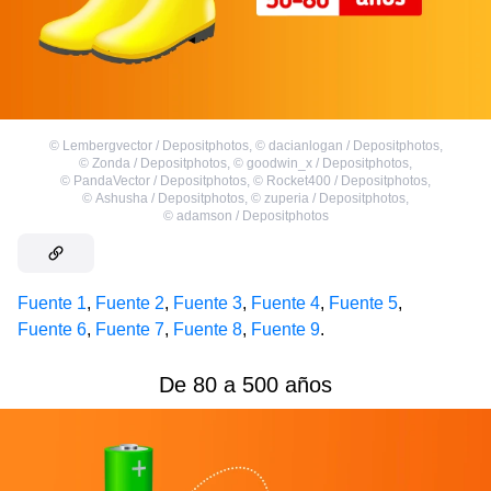
©
Lembergvector / Depositphotos
,
©
dacianlogan / Depositphotos
,
©
Zonda / Depositphotos
,
©
goodwin_x / Depositphotos
,
©
PandaVector / Depositphotos
,
©
Rocket400 / Depositphotos
,
©
Ashusha / Depositphotos
,
©
zuperia / Depositphotos
,
©
adamson / Depositphotos
Fuente 1
,
Fuente 2
,
Fuente 3
,
Fuente 4
,
Fuente 5
,
Fuente 6
,
Fuente 7
,
Fuente 8
,
Fuente 9
.
De 80 a 500 años