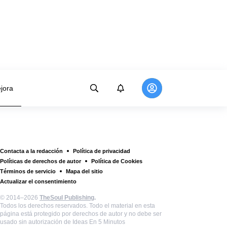
jora
Contacta a la redacción
Política de privacidad
Políticas de derechos de autor
Política de Cookies
Términos de servicio
Mapa del sitio
Actualizar el consentimiento
© 2014–2026
TheSoul Publishing
.
Todos los derechos reservados. Todo el material en esta
página está protegido por derechos de autor y no debe ser
usado sin autorización de Ideas En 5 Minutos