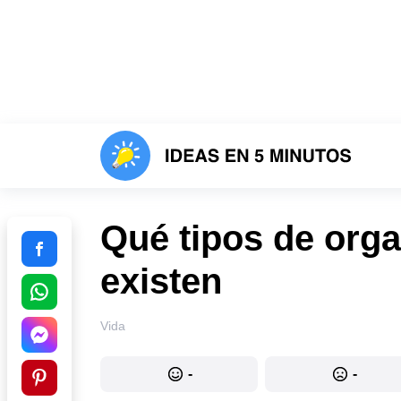
Qué tipos de org
existen
Vida
-
-