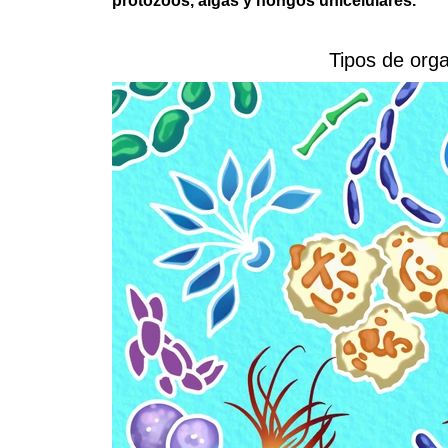
protozoos, algas y hongos unicelulares.
Tipos de org