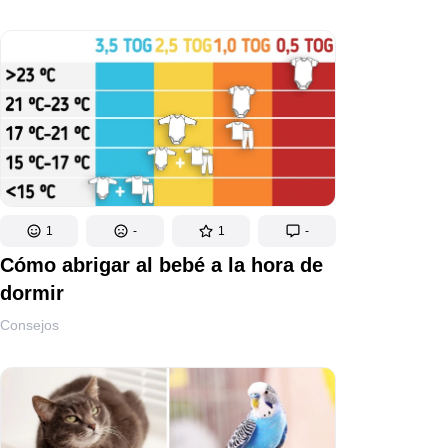
1
-
1
-
Cómo abrigar al bebé a la hora de
dormir
Consejos