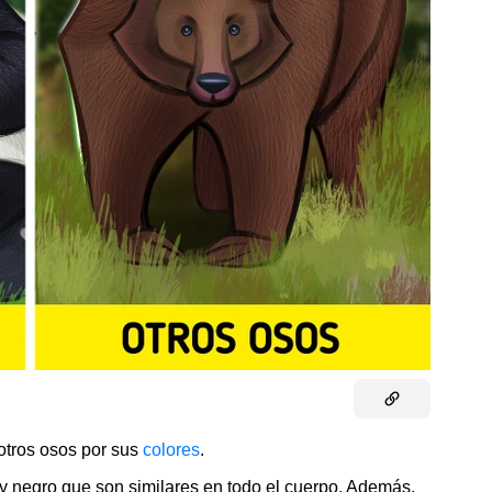
otros osos por sus
colores
.
y negro que son similares en todo el cuerpo. Además,