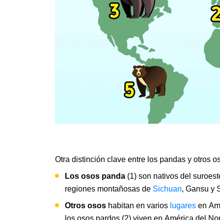
Otra distinción clave entre los pandas y otros 
Los osos panda
(1) son nativos del suroes
regiones montañosas de
Sichuan
, Gansu y 
Otros osos
habitan en varios
lugares
en Amé
los osos pardos (2) viven en América del Nort