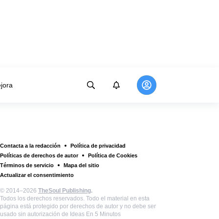
jora
Contacta a la redacción
Política de privacidad
Políticas de derechos de autor
Política de Cookies
Términos de servicio
Mapa del sitio
Actualizar el consentimiento
© 2014–2026
TheSoul Publishing
.
Todos los derechos reservados. Todo el material en esta
página está protegido por derechos de autor y no debe ser
usado sin autorización de Ideas En 5 Minutos