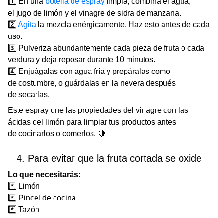
1️⃣ En una
botella de espray
limpia, combina el agua,
el jugo de limón y el vinagre de sidra de manzana.
2️⃣
Agita
la mezcla enérgicamente. Haz esto antes de cada
uso.
3️⃣ Pulveriza abundantemente cada pieza de fruta o cada
verdura y deja reposar durante 10 minutos.
4️⃣ Enjuágalas con agua fría y prepáralas como
de costumbre, o guárdalas en la nevera después
de secarlas.
Este espray une las propiedades del vinagre con las
ácidas del limón para limpiar tus productos antes
de cocinarlos o comerlos. 🍋
4. Para evitar que la fruta cortada se oxide
Lo que necesitarás:
*️⃣ Limón
*️⃣ Pincel de cocina
*️⃣ Tazón