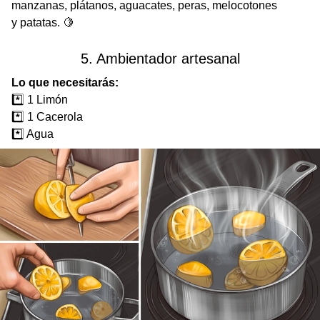
manzanas, plátanos, aguacates, peras, melocotones
y patatas. 🍋
5. Ambientador artesanal
Lo que necesitarás:
*️⃣ 1 Limón
*️⃣ 1 Cacerola
*️⃣ Agua