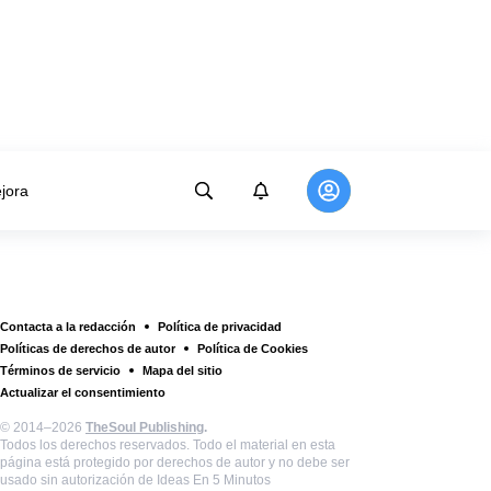
jora
Contacta a la redacción
Política de privacidad
Políticas de derechos de autor
Política de Cookies
Términos de servicio
Mapa del sitio
Actualizar el consentimiento
© 2014–2026
TheSoul Publishing
.
Todos los derechos reservados. Todo el material en esta
página está protegido por derechos de autor y no debe ser
usado sin autorización de Ideas En 5 Minutos