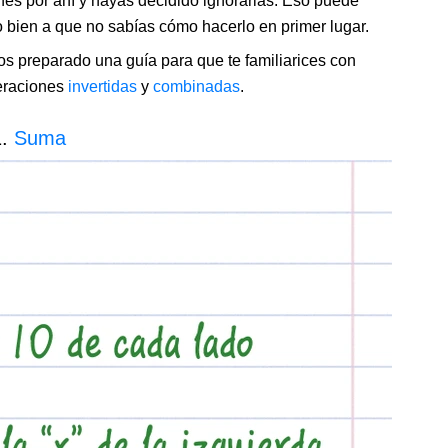
nes por ahí y hayas decidido ignorarlas. Eso puede
 bien a que no sabías cómo hacerlo en primer lugar.
 preparado una guía para que te familiarices con
peraciones
invertidas
y
combinadas
.
1.
Suma