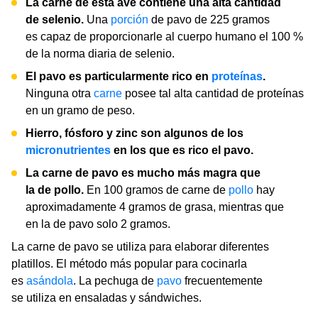
La carne de esta ave contiene una alta cantidad
de selenio.
Una
porción
de pavo de 225 gramos
es capaz de proporcionarle al cuerpo humano el 100 %
de la norma diaria de selenio.
El pavo es particularmente rico en
proteínas
.
Ninguna otra
carne
posee tal alta cantidad de proteínas
en un gramo de peso.
Hierro, fósforo y zinc son algunos de los
micronutrientes
en los que es rico el pavo.
La carne de pavo es mucho más magra que
la de pollo.
En 100 gramos de carne de
pollo
hay
aproximadamente 4 gramos de grasa, mientras que
en la de pavo solo 2 gramos.
La carne de pavo se utiliza para elaborar diferentes
platillos. El método más popular para cocinarla
es
asándola
. La pechuga de
pavo
frecuentemente
se utiliza en ensaladas y sándwiches.