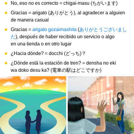
No, eso no es correcto = chigai-masu (ちがいます)
Gracias = arigato (ありがとう), al agradecer a alguien
de manera casual
Gracias =
arigato gozaimashita
(
ありがとうございまし
た
), después de haber recibido un servicio o algo
en una tienda o en otro lugar
¿Hacia dónde? = docchi (どっち)？
¿Dónde está la estación de tren? = densha no eki
wa doko desu ka? (電車の駅はどこですか)