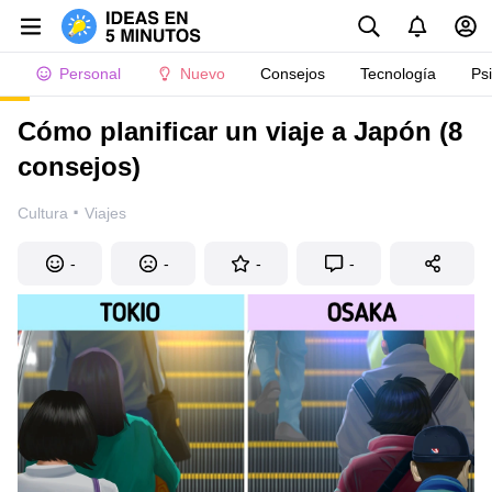
Personal
Nuevo
Consejos
Tecnología
Ps
Cómo planificar un viaje a Japón (8
consejos)
·
Cultura
Viajes
-
-
-
-