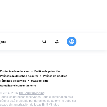
jora
Contacta a la redacción
Política de privacidad
Políticas de derechos de autor
Política de Cookies
Términos de servicio
Mapa del sitio
Actualizar el consentimiento
© 2014–2026
TheSoul Publishing
.
Todos los derechos reservados. Todo el material en esta
página está protegido por derechos de autor y no debe ser
usado sin autorización de Ideas En 5 Minutos