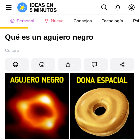
Personal
Nuevo
Consejos
Tecnología
Ps
Qué es un agujero negro
Cultura
-
-
-
-