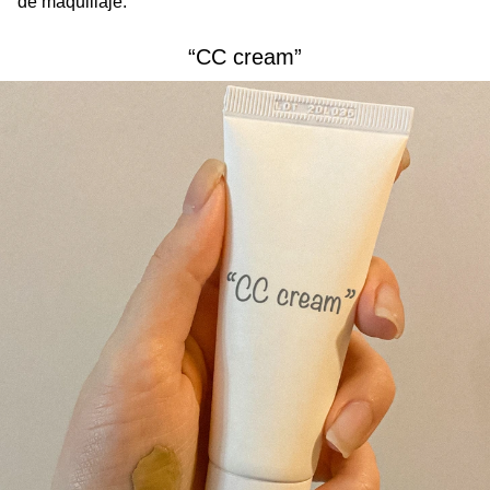
de maquillaje.
“СС cream”