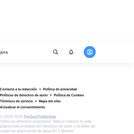
jora
Contacta a la redacción
Política de privacidad
Políticas de derechos de autor
Política de Cookies
Términos de servicio
Mapa del sitio
Actualizar el consentimiento
© 2014–2026
TheSoul Publishing
.
Todos los derechos reservados. Todo el material en esta
página está protegido por derechos de autor y no debe ser
usado sin autorización de Ideas En 5 Minutos