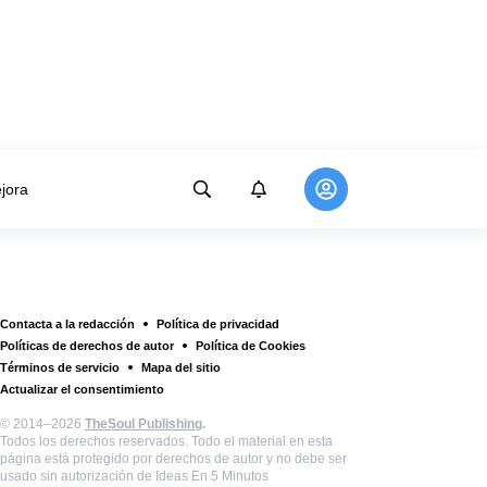
jora
Contacta a la redacción
Política de privacidad
Políticas de derechos de autor
Política de Cookies
Términos de servicio
Mapa del sitio
Actualizar el consentimiento
© 2014–2026
TheSoul Publishing
.
Todos los derechos reservados. Todo el material en esta
página está protegido por derechos de autor y no debe ser
usado sin autorización de Ideas En 5 Minutos