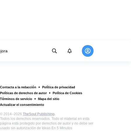
jora
Contacta a la redacción
Política de privacidad
Políticas de derechos de autor
Política de Cookies
Términos de servicio
Mapa del sitio
Actualizar el consentimiento
© 2014–2026
TheSoul Publishing
.
Todos los derechos reservados. Todo el material en esta
página está protegido por derechos de autor y no debe ser
usado sin autorización de Ideas En 5 Minutos