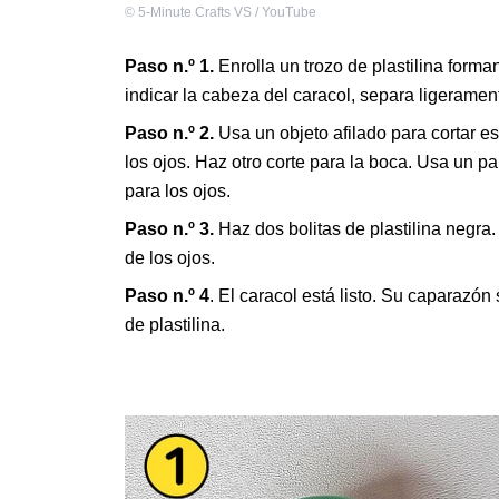
©
5-Minute Crafts VS / YouTube
Paso n.º 1.
Enrolla un trozo de plastilina forma
indicar la cabeza del caracol, separa ligerament
Paso n.º 2.
Usa un objeto afilado para cortar e
los ojos. Haz otro corte para la boca. Usa un p
para los ojos.
Paso n.º 3.
Haz dos bolitas de plastilina negra
de los ojos.
Paso n.º 4
. El caracol está listo. Su caparazó
de plastilina.