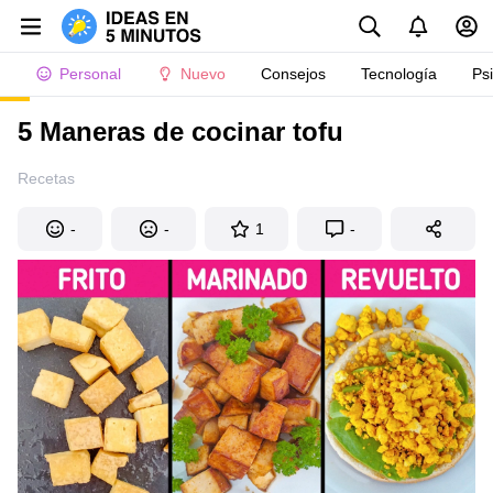
Personal
Nuevo
Consejos
Tecnología
Ps
5 Maneras de cocinar tofu
Recetas
-
-
1
-