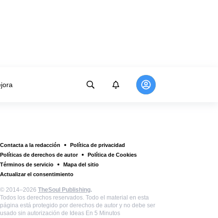
jora
Contacta a la redacción
Política de privacidad
Políticas de derechos de autor
Política de Cookies
Términos de servicio
Mapa del sitio
Actualizar el consentimiento
© 2014–2026
TheSoul Publishing
.
Todos los derechos reservados. Todo el material en esta
página está protegido por derechos de autor y no debe ser
usado sin autorización de Ideas En 5 Minutos