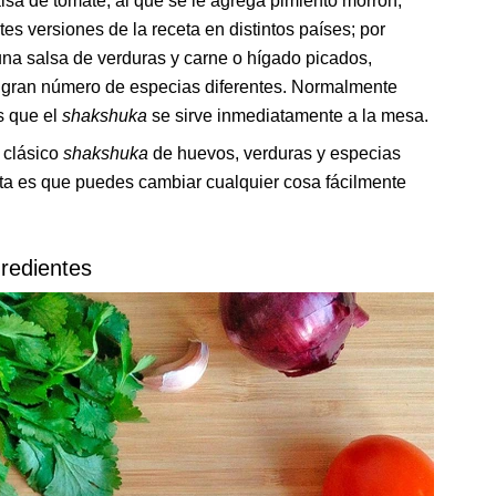
alsa de tomate, al que se le agrega pimiento morrón,
ntes versiones de la receta en distintos países; por
na salsa de verduras y carne o hígado picados,
un gran número de especias diferentes. Normalmente
os que el
shakshuka
se sirve inmediatamente a la mesa.
 clásico
shakshuka
de huevos, verduras y especias
ceta es que puedes cambiar cualquier cosa fácilmente
gredientes