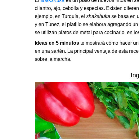
El
shakshuka
es un plato de huevos fritos en s
cilantro, ajo, cebolla y especias. Existen difere
ejemplo, en Turquía, el
shakshuka
se basa en u
y en Túnez, el platillo se elabora agregando 
se utilizan platos de metal para cocinarlo, en l
Ideas en 5 minutos
te mostrará cómo hacer un
en una sartén. La principal ventaja de esta re
sobre la marcha.
In