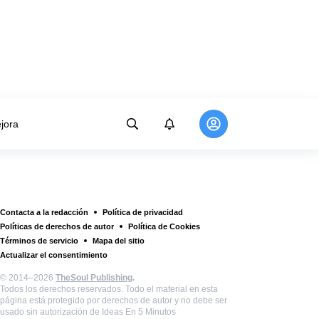
jora
Contacta a la redacción
Política de privacidad
Políticas de derechos de autor
Política de Cookies
Términos de servicio
Mapa del sitio
Actualizar el consentimiento
© 2014–2026
TheSoul Publishing
.
Todos los derechos reservados. Todo el material en esta
página está protegido por derechos de autor y no debe ser
usado sin autorización de Ideas En 5 Minutos