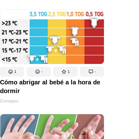
1
-
1
-
Cómo abrigar al bebé a la hora de
dormir
Consejos