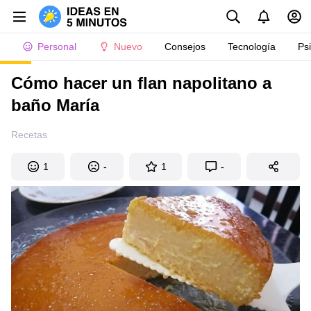
Personal
Nuevo
Consejos
Tecnología
Ps
Cómo hacer un flan napolitano a
baño María
Recetas
1
-
1
-