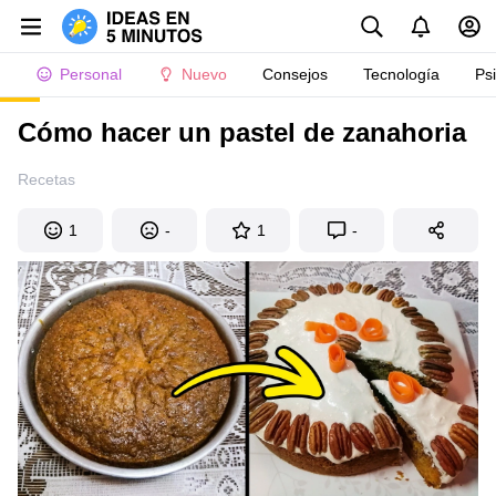
Personal
Nuevo
Consejos
Tecnología
Ps
Cómo hacer un pastel de zanahoria
Recetas
1
-
1
-