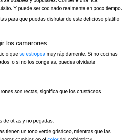
s saludables y populares. Contiene una rica
uisito. Y puede ser cocinado realmente en poco tiempo.
as para que puedas disfrutar de este delicioso platillo
ir los camarones
ticio que
se estropea
muy rápidamente. Si no cocinas
ados, o si no los congelas, puedes olvidarte
rones son rectas, significa que los crustáceos
 de otras y no pegadas;
s tienen un tono verde grisáceo, mientras que las
igeros cambios en el
color
del cefalotórax