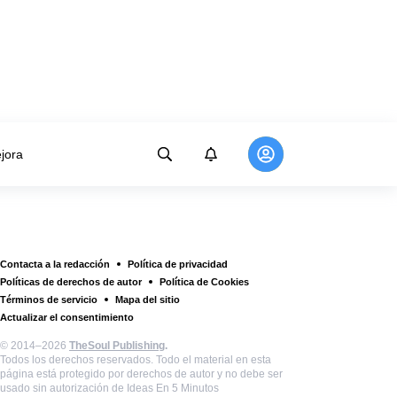
jora
Contacta a la redacción
Política de privacidad
Políticas de derechos de autor
Política de Cookies
Términos de servicio
Mapa del sitio
Actualizar el consentimiento
© 2014–2026
TheSoul Publishing
.
Todos los derechos reservados. Todo el material en esta
página está protegido por derechos de autor y no debe ser
usado sin autorización de Ideas En 5 Minutos