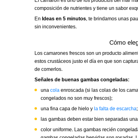
El camarón es uno de los productos del mar má
composición de nutrientes y tiene un sabor exq
En
Ideas en 5 minutos
,
te brindamos unas paut
sin inconvenientes.
Cómo eleg
Los camarones frescos son un producto alimen
estos crustáceos justo el día en que son captur
de comerlos.
Señales de buenas gambas congeladas:
una
cola
enroscada (si las colas de los cama
congelados no son muy frescos);
una fina capa de hielo y
la falta de escarcha
;
las gambas deben estar bien separadas unas
color uniforme. Las gambas recién congelada
gambas congeladas hervidas son rosadas. L