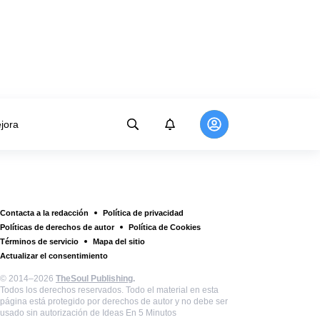
jora
Contacta a la redacción
Política de privacidad
Políticas de derechos de autor
Política de Cookies
Términos de servicio
Mapa del sitio
Actualizar el consentimiento
© 2014–2026
TheSoul Publishing
.
Todos los derechos reservados. Todo el material en esta
página está protegido por derechos de autor y no debe ser
usado sin autorización de Ideas En 5 Minutos