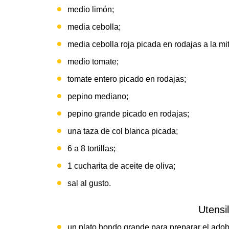
medio limón;
media cebolla;
media cebolla roja picada en rodajas a la mi
medio tomate;
tomate entero picado en rodajas;
pepino mediano;
pepino grande picado en rodajas;
una taza de col blanca picada;
6 a 8 tortillas;
1 cucharita de aceite de oliva;
sal al gusto.
Utensi
un plato hondo grande para preparar el ado