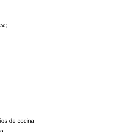
tad;
lios de cocina
bo