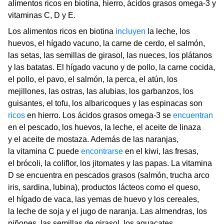
alimentos ricos en biotina, hierro, ácidos grasos omega-3 y
vitaminas C, D y E.
Los alimentos ricos en biotina
incluyen
la leche, los
huevos, el hígado vacuno, la carne de cerdo, el salmón,
las setas, las semillas de girasol, las nueces, los plátanos
y las batatas. El hígado vacuno y de pollo, la carne cocida,
el pollo, el pavo, el salmón, la perca, el atún, los
mejillones, las ostras, las alubias, los garbanzos, los
guisantes, el tofu, los albaricoques y las espinacas son
ricos
en hierro. Los ácidos grasos omega-3 se
encuentran
en el pescado, los huevos, la leche, el aceite de linaza
y el aceite de mostaza. Además de las naranjas,
la vitamina C puede
encontrarse
en el kiwi, las fresas,
el brócoli, la coliflor, los jitomates y las papas. La vitamina
D se encuentra en pescados grasos (salmón, trucha arco
iris, sardina, lubina), productos lácteos como el queso,
el hígado de vaca, las yemas de huevo y los cereales,
la leche de soja y el jugo de naranja. Las almendras, los
piñones, las semillas de girasol, los aguacates,