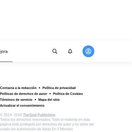
jora
Contacta a la redacción
Política de privacidad
Políticas de derechos de autor
Política de Cookies
Términos de servicio
Mapa del sitio
Actualizar el consentimiento
© 2014–2026
TheSoul Publishing
.
Todos los derechos reservados. Todo el material en esta
página está protegido por derechos de autor y no debe ser
usado sin autorización de Ideas En 5 Minutos