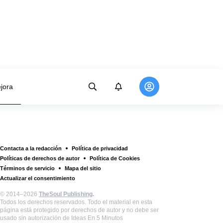
jora
Contacta a la redacción
Política de privacidad
Políticas de derechos de autor
Política de Cookies
Términos de servicio
Mapa del sitio
Actualizar el consentimiento
© 2014–2026
TheSoul Publishing
.
Todos los derechos reservados. Todo el material en esta
página está protegido por derechos de autor y no debe ser
usado sin autorización de Ideas En 5 Minutos