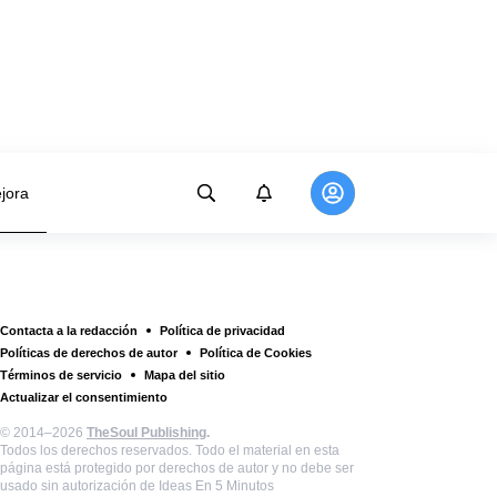
jora
Contacta a la redacción
Política de privacidad
Políticas de derechos de autor
Política de Cookies
Términos de servicio
Mapa del sitio
Actualizar el consentimiento
© 2014–2026
TheSoul Publishing
.
Todos los derechos reservados. Todo el material en esta
página está protegido por derechos de autor y no debe ser
usado sin autorización de Ideas En 5 Minutos