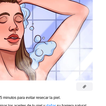
 minutos para evitar resecar la piel.
inar los aceites de tu piel y
dañar
su barrera natural.