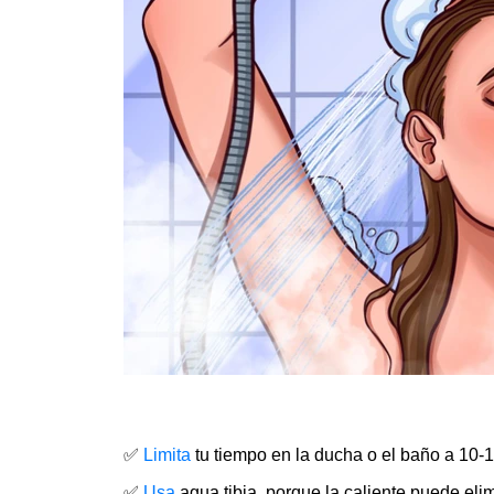
✅
Limita
tu tiempo en la ducha o el baño a 10-15
✅
Usa
agua tibia, porque la caliente puede elim