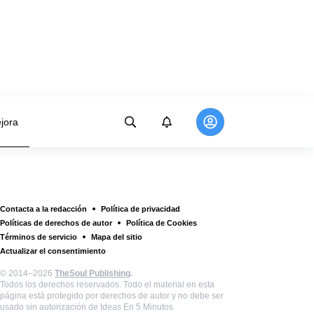
jora
Contacta a la redacción
Política de privacidad
Políticas de derechos de autor
Política de Cookies
Términos de servicio
Mapa del sitio
Actualizar el consentimiento
© 2014–2026
TheSoul Publishing
.
Todos los derechos reservados. Todo el material en esta
página está protegido por derechos de autor y no debe ser
usado sin autorización de Ideas En 5 Minutos