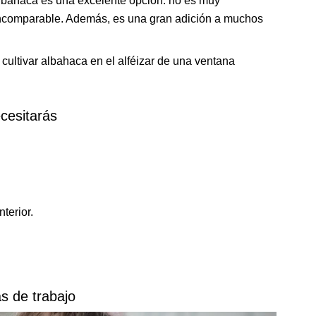
 albahaca es una excelente opción: no es muy
incomparable. Además, es una gran adición a muchos
 cultivar albahaca en el alféizar de una ventana
cesitarás
terior.
s de trabajo