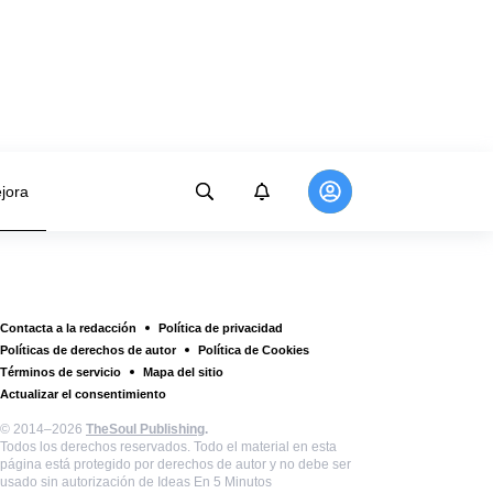
jora
Contacta a la redacción
Política de privacidad
Políticas de derechos de autor
Política de Cookies
Términos de servicio
Mapa del sitio
Actualizar el consentimiento
© 2014–2026
TheSoul Publishing
.
Todos los derechos reservados. Todo el material en esta
página está protegido por derechos de autor y no debe ser
usado sin autorización de Ideas En 5 Minutos