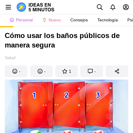
Personal
Nuevo
Consejos
Tecnología
Ps
Cómo usar los baños públicos de
manera segura
Salud
-
-
1
-