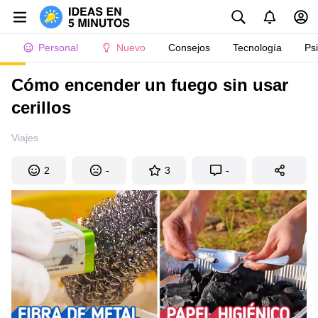
Personal
Nuevo
Consejos
Tecnología
Ps
Cómo encender un fuego sin usar
cerillos
Viajes
2
-
3
-