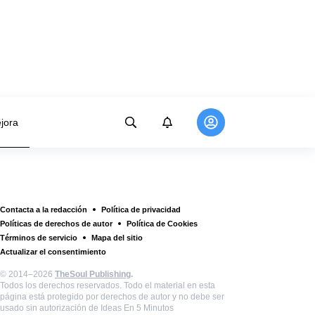
jora
Contacta a la redacción
Política de privacidad
Políticas de derechos de autor
Política de Cookies
Términos de servicio
Mapa del sitio
Actualizar el consentimiento
© 2014–2026
TheSoul Publishing
.
Todos los derechos reservados. Todo el material en esta
página está protegido por derechos de autor y no debe ser
usado sin autorización de Ideas En 5 Minutos