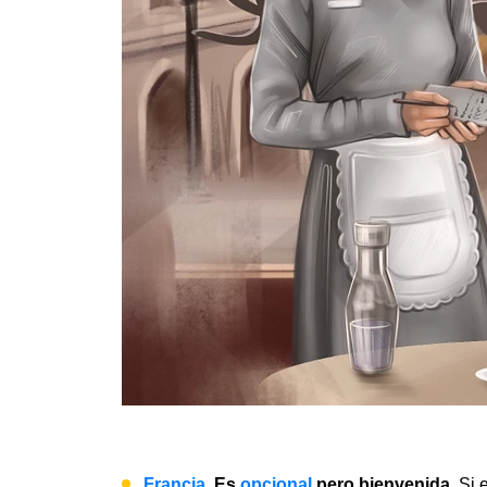
Francia
. Es
opcional
pero bienvenida.
Si 