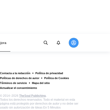
jora
Contacta a la redacción
Política de privacidad
Políticas de derechos de autor
Política de Cookies
Términos de servicio
Mapa del sitio
Actualizar el consentimiento
© 2014–2026
TheSoul Publishing
.
Todos los derechos reservados. Todo el material en esta
página está protegido por derechos de autor y no debe ser
usado sin autorización de Ideas En 5 Minutos