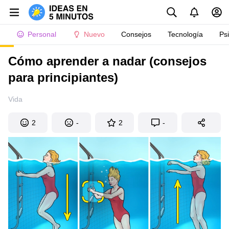
Personal
Nuevo
Consejos
Tecnología
Ps
Cómo aprender a nadar (consejos
para principiantes)
Vida
2
-
2
-