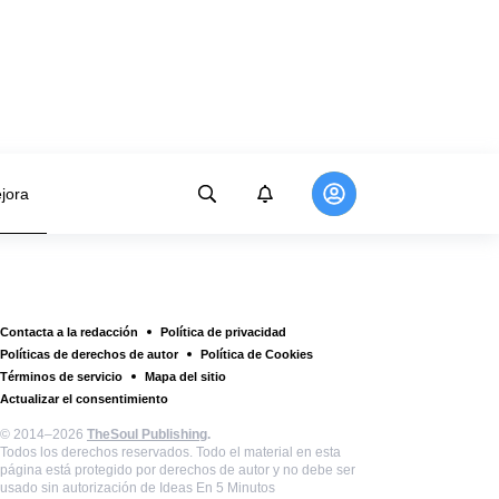
jora
Contacta a la redacción
Política de privacidad
Políticas de derechos de autor
Política de Cookies
Términos de servicio
Mapa del sitio
Actualizar el consentimiento
© 2014–2026
TheSoul Publishing
.
Todos los derechos reservados. Todo el material en esta
página está protegido por derechos de autor y no debe ser
usado sin autorización de Ideas En 5 Minutos