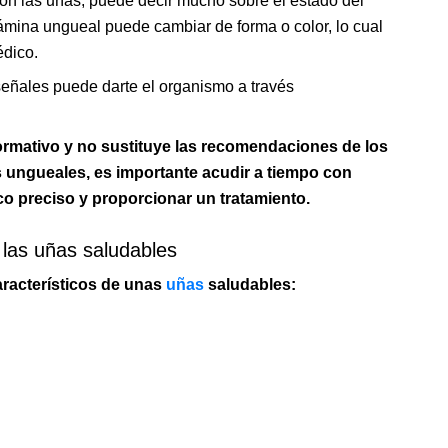
 son las uñas, puede decir mucho sobre el estado del
mina ungueal puede cambiar de forma o color, lo cual
édico.
eñales puede darte el organismo a través
nformativo y no sustituye las recomendaciones de los
as ungueales, es importante acudir a tiempo con
co preciso y proporcionar un tratamiento.
las uñas saludables
característicos de unas
uñas
saludables: