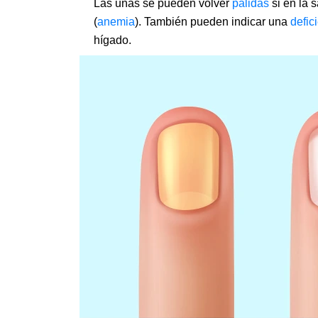
Las uñas se pueden volver
pálidas
si en la 
(
anemia
). También pueden indicar una
defic
hígado.