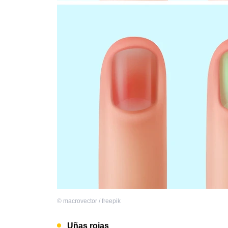
©
macrovector / freepik
Uñas rojas