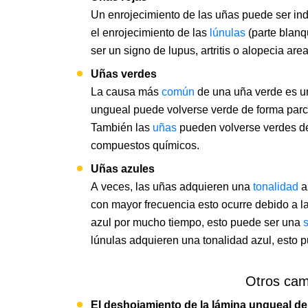
Un enrojecimiento de las uñas puede ser in
el enrojecimiento de las
lúnulas
(parte blanq
ser un signo de lupus, artritis o alopecia area
Uñas verdes
La causa más
común
de una uña verde es un
ungueal puede volverse verde de forma parcia
También las
uñas
pueden volverse verdes de
compuestos químicos.
Uñas azules
A veces, las uñas adquieren una
tonalidad
a
con mayor frecuencia esto ocurre debido a la
azul por mucho tiempo, esto puede ser una
lúnulas adquieren una tonalidad azul, esto 
Otros cam
El deshojamiento de la lámina ungueal d