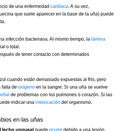
dicio de una enfermedad
cardíaca
. A su vez,
uecina que suele aparecer en la base de la uña) puede
ta.
a infección bacteriana. Al mismo tiempo, la
lámina
l o total.
spués de tener contacto con determinados
zul cuando están demasiado expuestas al frío, pero
 falta de
oxígeno
en la sangre. Si una uña se vuelve
señal
de problemas con los pulmones o corazón. Si las
puede indicar una
intoxicación
del organismo.
bios en las uñas
el lecho ungueal
puede
ocurrir
debido a una lesión