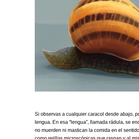
Si observas a cualquier caracol desde abajo, 
lengua. En esa “lengua”, llamada rádula, se e
no muerden ni mastican
la comida en el sentido
como rejillas microscópicas que raspan y al mis