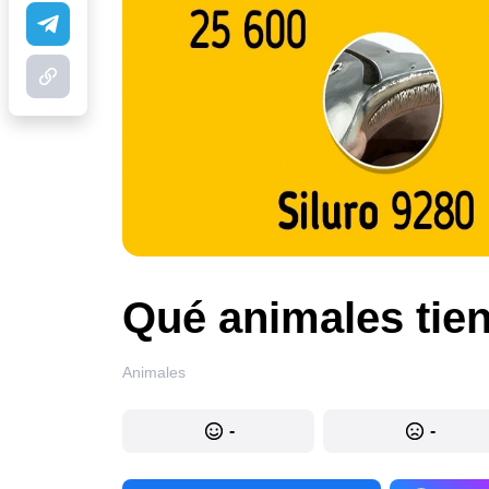
Qué animales tie
Animales
-
-