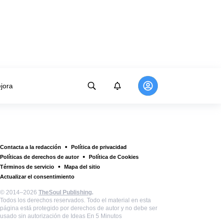
jora
Contacta a la redacción
Política de privacidad
Políticas de derechos de autor
Política de Cookies
Términos de servicio
Mapa del sitio
Actualizar el consentimiento
© 2014–2026
TheSoul Publishing
.
Todos los derechos reservados. Todo el material en esta
página está protegido por derechos de autor y no debe ser
usado sin autorización de Ideas En 5 Minutos