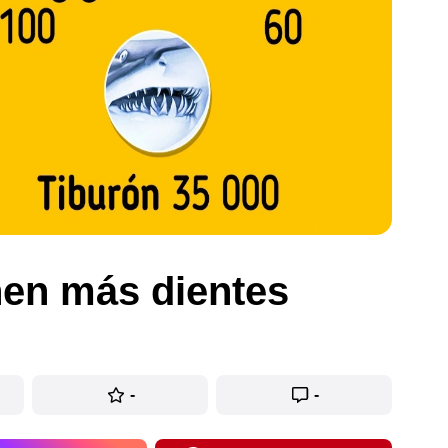
nen más dientes
-
-