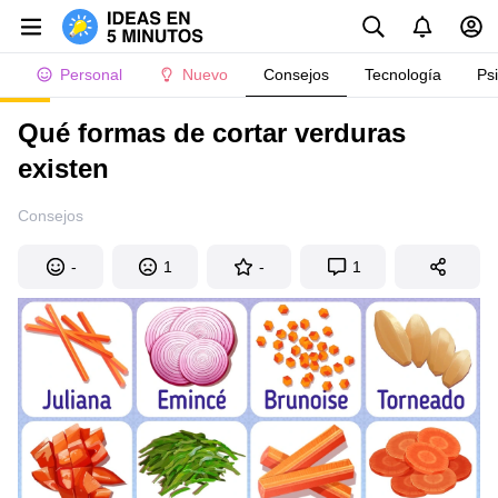
Personal
Nuevo
Consejos
Tecnología
Ps
Qué formas de cortar verduras
existen
Consejos
-
1
-
1