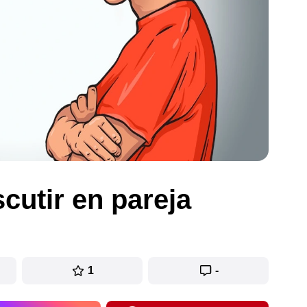
cutir en pareja
1
-