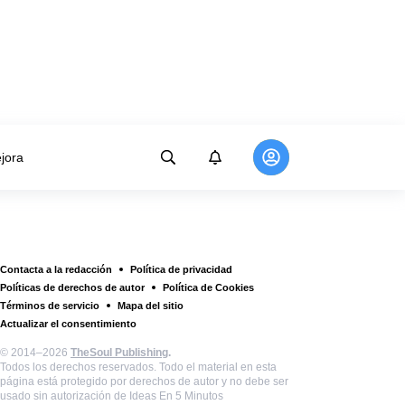
jora
Contacta a la redacción
Política de privacidad
Políticas de derechos de autor
Política de Cookies
Términos de servicio
Mapa del sitio
Actualizar el consentimiento
© 2014–2026
TheSoul Publishing
.
Todos los derechos reservados. Todo el material en esta
página está protegido por derechos de autor y no debe ser
usado sin autorización de Ideas En 5 Minutos