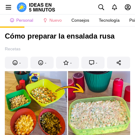
Personal
Nuevo
Consejos
Tecnología
Ps
Cómo preparar la ensalada rusa
Recetas
-
-
-
-