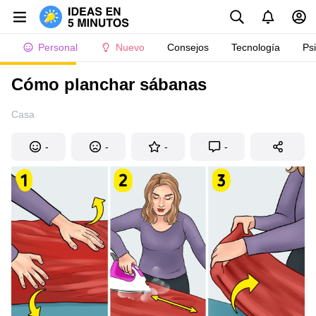
Personal
Nuevo
Consejos
Tecnología
Ps
Cómo planchar sábanas
Casa
-
-
-
-